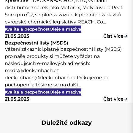
Společnost DECKENBACH CZ, s.r.o., výhradní
distributor značek jako Motorex, Molyduval a Peat
Sorb pro ČR, se plně zavazuje k plnění požadavků
evropské chemické legislativy REACH. Co…
Kvalita a bezpečnost
Oleje a maziva
21.05.2025
Číst více
Bezpečnostní listy (MSDS)
Vážení zákazníci,platné bezpečnostní listy (MSDS)
pro naše produkty si můžete vyžádat na
následujících e-mailových adresách:
msds@deckenbach.cz
deckenbach@deckenbach.cz Děkujeme za
pochopení a těšíme se na další…
Kvalita a bezpečnost
Oleje a maziva
21.05.2025
Číst více
Důležité odkazy